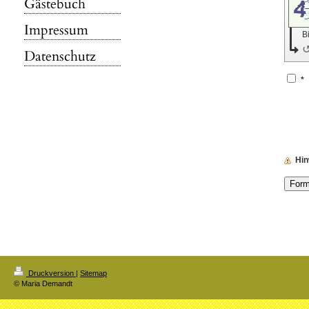
Gästebuch
Impressum
B
Datenschutz
*
Hin
Druckversion
|
Sitemap
© Maria Demandt