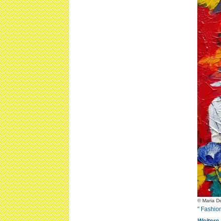
© Maria D
" Fashio